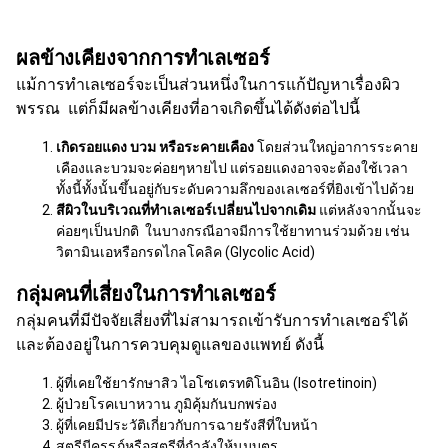
ผลข้างเคียงจากการทำเลเซอร์
แม้การทำเลเซอร์จะเป็นส่วนหนึ่งในการแก้ปัญหาเรื่องผิว
พรรณ แต่ก็มีผลข้างเคียงที่อาจเกิดขึ้นได้ดังต่อไปนี้
เกิดรอยแดง บวม หรือระคายเคือง
โดยส่วนใหญ่อาการระคาย
เคืองและบวมจะค่อยๆหายไป แต่รอยแดงอาจจะต้องใช้เวลา
ทั้งนี้ทั้งนั้นขึ้นอยู่กับระดับความลึกของเลเซอร์ที่ยิงเข้าไปด้วย
สีผิวในบริเวณที่ทำเลเซอร์เปลี่ยนไปจากเดิม
แต่หลังจากนั้นจะ
ค่อยๆเป็นปกติ ในบางกรณีอาจมีการใช้ยาทานร่วมด้วย เช่น
วิตามินเอหรือกรดไกลโคลิค (Glycolic Acid)
กลุ่มคนที่เสี่ยงในการทำเลเซอร์
กลุ่มคนที่มีปัจจัยเสี่ยงที่ไม่สามารถเข้ารับการทำเลเซอร์ได้
และต้องอยู่ในการควบคุมดูแลของแพทย์ ดังนี้
ผู้ที่เคยใช้ยารักษาสิว ไอโซเตรทติโนอิน (Isotretinoin)
ผู้ป่วยโรคเบาหวาน ภูมิคุ้มกันบกพร่อง
ผู้ที่เคยมีประวัติเกี่ยวกับการฉายรังสีที่ใบหน้า
สตรีมีครรภ์หรือสตรีที่กำลังให้นมบุตร