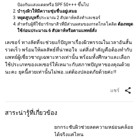
ป้องกันแสงแดดหรือ SPF 50+++ ขึ้นไป
บำรุงผิวให้มีความชุ่มชื่นอยู่เสมอ
หยุดสูบบุหรี่
ประมาณ 2 สัปดาห์หลังทำเลเซอร์
สำหรับผู้ที่ใช้ยารักษาสิวที่มีส่วนผสมของกรดไกลโคลิด
ต้องหยุด
ใช้ก่อนประมาณ 6 สัปดาห์หรือตามแพทย์สั่ง
เลเซอร์ ทางลัดที่จะช่วยแก้ปัญหาเรื่องผิวพรรณในเวลาอันสั้น
รวดเร็ว พร้อมให้ผลลัพธ์ที่น่าพอใจ แต่สิ่งสำคัญคือต้องทำกับ
แพทย์ผู้เชี่ยวชาญเฉพาะทางเท่านั้น พร้อมทั้งศึกษาและเลือก
ใช้ประเภทของเลเซอร์ให้เหมาะกับสภาพปัญหาของคุณด้วย
นะคะ ยุคนี้สวยเท่านั้นไม่พอ..แต่ต้องปลอดภัยด้วยค่ะ!!
share
แชร์
สาระน่ารู้ที่เกี่ยวข้อง
ยกกระชับผิวช่วยลดความหย่อนคล้อย
ได้จริงแค่ไหน