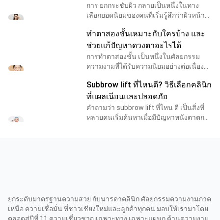
การ ยกกระชับผิว กลายเป็นหนึ่งในทาง
เลือกยอดนิยมของคนที่เริ่มรู้สึกว่าผิวหน้า
ไม่ตึงกระชับเหมือนเดิม ไม่ว่าจะเป็นผิว
ทำตาสองชั้นเหมาะกับใครบ้าง และ
หย่อนคล้อย แก้มตก หรือกรอบหน้าไม่ชัด
เหมือนในอดี
ช่วยแก้ปัญหาดวงตาอะไรได้
การทำตาสองชั้น เป็นหนึ่งในศัลยกรรม
ความงามที่ได้รับความนิยมอย่างต่อเนื่อง
เพราะช่วยปรับภาพลักษณ์ของดวงตาให้ดู
Subbrow lift ที่ไหนดี? วิธีเลือกคลินิก
สดใส มีมิติ และเสริมความมั่นใจให้กับ
หลายคน อย่างไรก็
ที่แผลเนียนและปลอดภัย
คำถามว่า subbrow lift ที่ไหน ดี เป็นสิ่งที่
หลายคนเริ่มค้นหาเมื่อมีปัญหาหนังตาตก
หนังตาหย่อน หรือดวงตาดูง่วงแม้จะพักผ่อน
เพียงพอ เพราะการทำ subbrow lift ไม่ได้ขึ้
ยกระดับมาตรฐานความสวย กับนารดาคลินิก ศัลยกรรมความงามภาค
เหนือ ความเชื่อมั่น ที่ชาวเชียงใหม่และลูกค้าทุกคน มอบให้เรามาโดย
ตลอดสู่ปีที่ 11 ความเชี่ยวชาญเฉพาะทาง เฉพาะแผนก ด้านความงาม