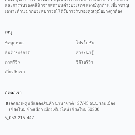
และการรับรองคลินิกจากสถาบันต่างประเทศ แพทย์ทุกท่าน เชี่ยวชาญ
เฉพาะด้าน มากประสบการณ์ ได้รับการรับรองคุณวุฒิอย่างถูกต้อง
เมนู
ข้อมูลหมอ
โปรโมชัน
สินค้า/บริการ
สาระน่ารู้
ภาพรีวิว
วีดีโอรีวิว
เกี่ยวกับเรา
ติดต่อเรา
เจ็ดยอด-ศูนย์แสดงสินค้า นานาชาติ 137/45 ถนน รอบเมือง
location_on
เชียงใหม่ ช้างเผือก เมืองเชียงใหม่ เชียงใหม่ 50300
053-215-447
call