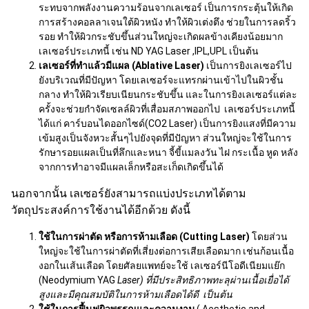
ระทบจากพลังงานความร้อนจากเลเซอร์ เป็นการกระตุ้นให้เกิด
การสร้างคอลลาเจนใต้ผิวหนัง ทำให้ผิวเต่งตึง ช่วยในการลดริ้ว
รอย ทำให้ผิวกระชับขึ้นส่วนใหญ่จะเกิดผลข้างเคียงน้อยมาก
เลเซอร์ประเภทนี้ เช่น ND YAG Laser ,IPL,UPL เป็นต้น
เลเซอร์ที่ทำแล้วมีแผล (
Ablative Laser)
เป็นการยิงเลเซอร์ไป
ยังบริเวณที่มีปัญหา โดยเลเซอร์จะแทรกผ่านเข้าไปในผิวชั้น
กลาง ทำให้ผิวเรียบเนียนกระชับขึ้น และในการยิงเลเซอร์แต่ละ
ครั้งจะช่วยกำจัดเซลล์ผิวที่เสื่อมสภาพออกไป เลเซอร์ประเภทนี้
ได้แก่ คาร์บอนไดออกไซด์(CO2 Laser) เป็นการยิงแสงที่มีความ
เข้มสูงเป็นจังหวะสั้นๆไปยังจุดที่มีปัญหา ส่วนใหญ่จะใช้ในการ
รักษารอยแผลเป็นที่ลึกและหนา จี้ขี้แมลงวัน ไฝ กระเนื้อ หูด หลัง
จากการทำอาจมีแผลเล็กหรือสะเก็ดเกิดขึ้นได้
นอกจากนั้น เลเซอร์ยังสามารถแบ่งประเภทได้ตาม
วัตถุประสงค์การใช้งานได้อีกด้วย ดังนี้
ใช้ในการผ่าตัด หรือการห้ามเลือด (
Cutting Laser)
โดยส่วน
ใหญ่จะใช้ในการผ่าตัดที่เสี่ยงต่อการเสียเลือดมาก เช่นก้อนเนื้อ
งอกในเส้นเลือด โดยศัลยแพทย์จะใช้ เลเซอร์นีโอดีเนียมแย๊ก
(Neodymium YAG
Laser) ที่มีประสิทธิภาพทะลุผ่านเนื้อเยื่อได้
สูงและมีคุณสมบัติในการห้ามเลือดได้ดี เป็นต้น
ใช้ในการฟื้นฟูผิวพรรณและความงาม
( Aesthetic and