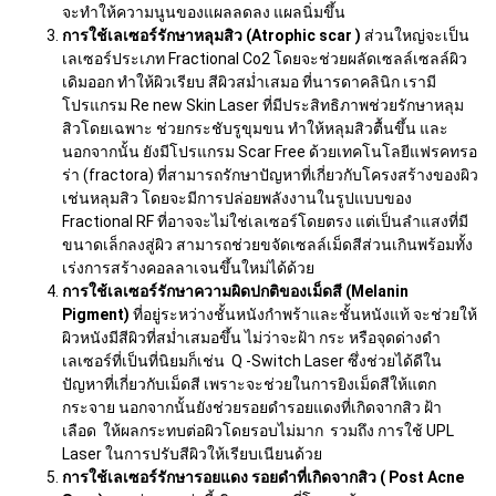
จะทำให้ความนูนของแผลลดลง แผลนิ่มขึ้น
การใช้เลเซอร์รักษาหลุมสิว (
Atrophic scar )
ส่วนใหญ่จะเป็น
เลเซอร์ประเภท Fractional Co2 โดยจะช่วยผลัดเซลล์เซลล์ผิว
เดิมออก ทำให้ผิวเรียบ สีผิวสม่ำเสมอ ที่นารดาคลินิก เรามี
โปรแกรม Re new Skin Laser ที่มีประสิทธิภาพช่วยรักษาหลุม
สิวโดยเฉพาะ ช่วยกระชับรูขุมขน ทำให้หลุมสิวตื้นขึ้น และ
นอกจากนั้น ยังมีโปรแกรม Scar Free ด้วยเทคโนโลยีแฟรคทรอ
ร่า (fractora) ที่สามารถรักษาปัญหาที่เกี่ยวกับโครงสร้างของผิว
เช่นหลุมสิว โดยจะมีการปล่อยพลังงานในรูปแบบของ
Fractional RF ที่อาจจะไม่ใช่เลเซอร์โดยตรง แต่เป็นลำแสงที่มี
ขนาดเล็กลงสู่ผิว สามารถช่วยขจัดเซลล์เม็ดสีส่วนเกินพร้อมทั้ง
เร่งการสร้างคอลลาเจนขึ้นใหม่ได้ด้วย
การใช้เลเซอร์รักษาความผิดปกติของเม็ดสี (
Melanin
Pigment)
ที่อยู่ระหว่างชั้นหนังกำพร้าและชั้นหนังแท้ จะช่วยให้
ผิวหนังมีสีผิวที่สม่ำเสมอขึ้น ไม่ว่าจะฝ้า กระ หรือจุดด่างดำ
เลเซอร์ที่เป็นที่นิยมก็เช่น Q -Switch Laser ซึ่งช่วยได้ดีใน
ปัญหาที่เกี่ยวกับเม็ดสี เพราะจะช่วยในการยิงเม็ดสีให้แตก
กระจาย นอกจากนั้นยังช่วยรอยดำรอยแดงที่เกิดจากสิว ฝ้า
เลือด ให้ผลกระทบต่อผิวโดยรอบไม่มาก รวมถึง การใช้ UPL
Laser ในการปรับสีผิวให้เรียบเนียนด้วย
การใช้เลเซอร์รักษารอยแดง รอยดำที่เกิดจากสิว (
Post Acne