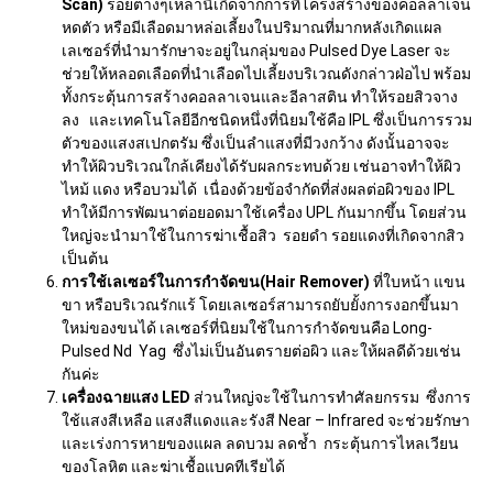
Scan)
รอยต่างๆเหล่านี้เกิดจากการที่โครงสร้างของคอลลาเจน
หดตัว หรือมีเลือดมาหล่อเลี้ยงในปริมาณที่มากหลังเกิดแผล
เลเซอร์ที่นำมารักษาจะอยู่ในกลุ่มของ Pulsed Dye Laser จะ
ช่วยให้หลอดเลือดที่นำเลือดไปเลี้ยงบริเวณดังกล่าวฝ่อไป พร้อม
ทั้งกระตุ้นการสร้างคอลลาเจนและอีลาสติน ทำให้รอยสิวจาง
ลง และเทคโนโลยีอีกชนิดหนึ่งที่นิยมใช้คือ IPL ซึ่งเป็นการรวม
ตัวของแสงสเปกตรัม ซึ่งเป็นลำแสงที่มีวงกว้าง ดังนั้นอาจจะ
ทำให้ผิวบริเวณใกล้เคียงได้รับผลกระทบด้วย เช่นอาจทำให้ผิว
ไหม้ แดง หรือบวมได้ เนื่องด้วยข้อจำกัดที่ส่งผลต่อผิวของ IPL
ทำให้มีการพัฒนาต่อยอดมาใช้เครื่อง UPL กันมากขึ้น โดยส่วน
ใหญ่จะนำมาใช้ในการฆ่าเชื้อสิว รอยดำ รอยแดงที่เกิดจากสิว
เป็นต้น
การใช้เลเซอร์ในการกำจัดขน(
Hair Remover)
ที่ใบหน้า แขน
ขา หรือบริเวณรักแร้ โดยเลเซอร์สามารถยับยั้งการงอกขึ้นมา
ใหม่ของขนได้ เลเซอร์ที่นิยมใช้ในการกำจัดขนคือ Long-
Pulsed Nd Yag ซึ่งไม่เป็นอันตรายต่อผิว และให้ผลดีด้วยเช่น
กันค่ะ
เครื่องฉายแสง
LED
ส่วนใหญ่จะใช้ในการทำศัลยกรรม ซึ่งการ
ใช้แสงสีเหลือ แสงสีแดงและรังสี Near – Infrared จะช่วยรักษา
และเร่งการหายของแผล ลดบวม ลดช้ำ กระตุ้นการไหลเวียน
ของโลหิต และฆ่าเชื้อแบคทีเรียได้