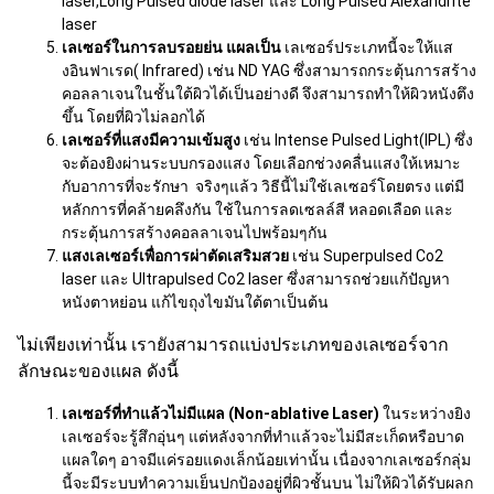
laser,Long Pulsed diode laser และ Long Pulsed Alexandrite
laser
เลเซอร์ในการลบรอยย่น แผลเป็น
เลเซอร์ประเภทนี้จะให้แส
งอินฟาเรด( Infrared) เช่น ND YAG ซึ่งสามารถกระตุ้นการสร้าง
คอลลาเจนในชั้นใต้ผิวได้เป็นอย่างดี จึงสามารถทำให้ผิวหนังตึง
ขึ้น โดยที่ผิวไม่ลอกได้
เลเซอร์ที่แสงมีความเข้มสูง
เช่น Intense Pulsed Light(IPL) ซึ่ง
จะต้องยิงผ่านระบบกรองแสง โดยเลือกช่วงคลื่นแสงให้เหมาะ
กับอาการที่จะรักษา จริงๆแล้ว วิธีนี้ไม่ใช้เลเซอร์โดยตรง แต่มี
หลักการที่คล้ายคลึงกัน ใช้ในการลดเซลล์สี หลอดเลือด และ
กระตุ้นการสร้างคอลลาเจนไปพร้อมๆกัน
แสงเลเซอร์เพื่อการผ่าตัดเสริมสวย
เช่น Superpulsed Co2
laser และ Ultrapulsed Co2 laser ซึ่งสามารถช่วยแก้ปัญหา
หนังตาหย่อน แก้ไขถุงไขมันใต้ตาเป็นต้น
ไม่เพียงเท่านั้น เรายังสามารถแบ่งประเภทของเลเซอร์จาก
ลักษณะของแผล ดังนี้
เลเซอร์ที่ทำแล้วไม่มีแผล (
Non-ablative Laser)
ในระหว่างยิง
เลเซอร์จะรู้สึกอุ่นๆ แต่หลังจากที่ทำแล้วจะไม่มีสะเก็ดหรือบาด
แผลใดๆ อาจมีแค่รอยแดงเล็กน้อยเท่านั้น เนื่องจากเลเซอร์กลุ่ม
นี้จะมีระบบทำความเย็นปกป้องอยู่ที่ผิวชั้นบน ไม่ให้ผิวได้รับผลก