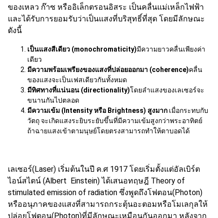
ของเหลว ก๊าซ หรืออิเล็กตรอนอิสระ เป็นคลื่นแม่เหล็กไฟฟ้า
และได้รับการยอมรับว่าเป็นแสงที่บริสุทธิ์ที่สุด โดยมีลักษณะ
ดังนี้
เป็นแสงสีเดียว
(
monochromaticity)
มีความยาวคลื่นเพียงค่า
เดียว
มีความพร้อมเพรียงของแสงที่ปล่อยออกมา
(
coherence)
คลื่น
ของแสงจะเป็นเฟสเดียวกันทั้งหมด
มีทิศทางที่แน่นอน (
directionality)
โดยลำแสงของเลเซอร์จะ
ขนานกันไปตลอด
มีความเข้ม (
Intensity หรือ Brightness) สูงมาก
เมื่อกระทบกับ
วัตถุ จะเกิดแสงระยิบระยับขึ้นที่มีความเข้มสูงกว่าพระอาทิตย์
ถ้าฉายแสงเข้าตามนุษย์โดยตรงสามารถทำให้ตาบอดได้
เลเซอร์(Laser) เริ่มต้นในปี ค.ศ 1917 โดยเริ่มตั้งแต่อัลเบิร์ต
ไอน์สไตน์ (Albert Einstein) ได้เสนอทฤษฎี Theory of
stimulated emission of radiation ซึ่งพูดถึงโฟตอน(Photon)
หรืออนุภาคของแสงที่สามารถกระตุ้นอะตอมหรือโมเลกุลให้
ปล่อยโฟตอน(Photon)ที่มีลักษณะเหมือนกันออกมา หลังจาก