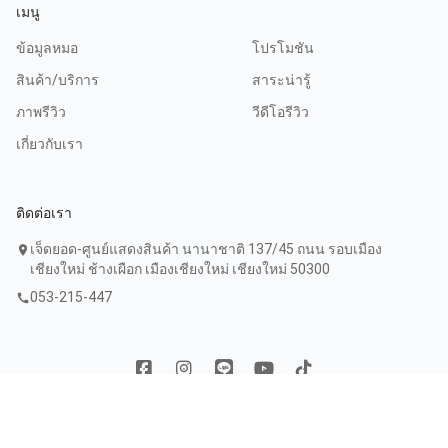
เมนู
ข้อมูลหมอ
โปรโมชัน
สินค้า/บริการ
สาระน่ารู้
ภาพรีวิว
วีดีโอรีวิว
เกี่ยวกับเรา
ติดต่อเรา
เจ็ดยอด-ศูนย์แสดงสินค้า นานาชาติ 137/45 ถนน รอบเมือง
location_on
เชียงใหม่ ช้างเผือก เมืองเชียงใหม่ เชียงใหม่ 50300
053-215-447
call
Copyright © 2020 Narada clinic. All Rights Reserved. Powered by
WebFaster.online