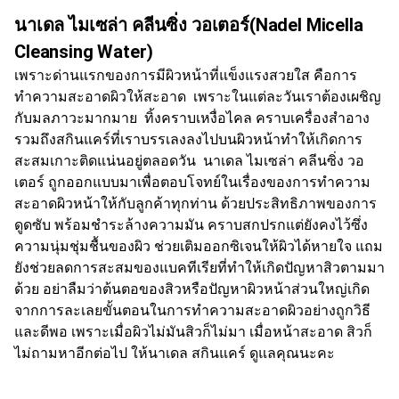
นาเดล ไมเซล่า คลีนซิ่ง วอเตอร์(
Nadel Micella
Cleansing Water)
เพราะด่านแรกของการมีผิวหน้าที่แข็งแรงสวยใส คือการ
ทำความสะอาดผิวให้สะอาด เพราะในแต่ละวันเราต้องเผชิญ
กับมลภาวะมากมาย ทิ้งคราบเหงื่อไคล คราบเครื่องสำอาง
รวมถึงสกินแคร์ที่เราบรรเลงลงไปบนผิวหน้าทำให้เกิดการ
สะสมเกาะติดแน่นอยู่ตลอดวัน นาเดล ไมเซล่า คลีนซิ่ง วอ
เตอร์ ถูกออกแบบมาเพื่อตอบโจทย์ในเรื่องของการทำความ
สะอาดผิวหน้าให้กับลูกค้าทุกท่าน ด้วยประสิทธิภาพของการ
ดูดซับ พร้อมชำระล้างความมัน คราบสกปรกแต่ยังคงไว้ซึ่ง
ความนุ่มชุ่มชื้นของผิว ช่วยเติมออกซิเจนให้ผิวได้หายใจ แถม
ยังช่วยลดการสะสมของแบคทีเรียที่ทำให้เกิดปัญหาสิวตามมา
ด้วย อย่าลืมว่าต้นตอของสิวหรือปัญหาผิวหน้าส่วนใหญ่เกิด
จากการละเลยขั้นตอนในการทำความสะอาดผิวอย่างถูกวิธี
และดีพอ เพราะเมื่อผิวไม่มันสิวก็ไม่มา เมื่อหน้าสะอาด สิวก็
ไม่ถามหาอีกต่อไป ให้นาเดล สกินแคร์ ดูแลคุณนะคะ