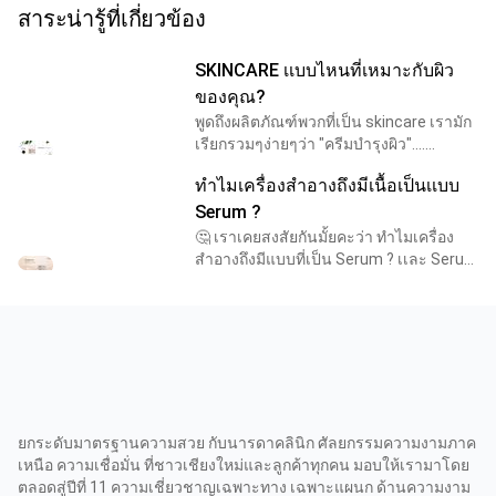
สาระน่ารู้ที่เกี่ยวข้อง
SKINCARE เเบบไหนที่เหมาะกับผิว
ของคุณ?
พูดถึงผลิตภัณฑ์พวกที่เป็น skincare เรามัก
เรียกรวมๆง่ายๆว่า "ครีมบำรุงผิว"....
แต่...เอ๊ะ! ผลิตภัณฑ์เหล่านั้นไม่ได้มีแต่รูป
ทำไมเครื่องสำอางถึงมีเนื้อเป็นเเบบ
แบบครีมอย่างเดียวนะ แต่มีทั้งแบบที่เป
Serum ?
🤔 เราเคยสงสัยกันมั้ยคะว่า ทำไมเครื่อง
สำอางถึงมีแบบที่เป็น Serum ? เเละ Serum
มีลักษณะเป็นอย่างไร? ดียังไง? .... วันนี้นา
รดาคลินิกมีคำตอบค่ะ ⭐ Serum เป็นตัวบำ
ยกระดับมาตรฐานความสวย กับนารดาคลินิก ศัลยกรรมความงามภาค
เหนือ ความเชื่อมั่น ที่ชาวเชียงใหม่และลูกค้าทุกคน มอบให้เรามาโดย
ตลอดสู่ปีที่ 11 ความเชี่ยวชาญเฉพาะทาง เฉพาะแผนก ด้านความงาม