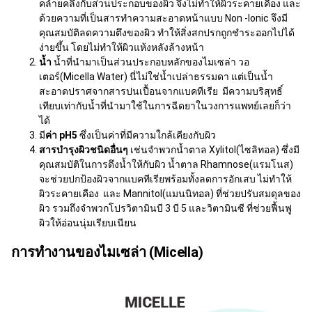
คล้ายคลึงกับส่วนประกอบของผิว จึงไม่ทำให้ผิวระคายเคือง และ
ด้วยความที่เป็นสารทำความสะอาดหน้าแบบ Non -Ionic จึงมี
คุณสมบัติลดความตึงของผิว ทำให้สิ่งสกปรกถูกชำระออกไปได้
ง่ายขึ้น โดยไม่ทำให้ผิวแห้งหลังล้างหน้า
น้ำ
น้ำที่นำมาเป็นส่วนประกอบหลักของไมเซล่า วอ
เตอร์(Micella Water) นี่ไม่ใช่น้ำเปล่าธรรมดา แต่เป็นน้ำ
สะอาดปราศจากสารปนเปื้อนจากแบคทีเรีย มีความบริสุทธิ์
เทียบเท่ากับน้ำที่นำมาใช้ในการฉีดยาในวงการแพทย์เลยก็ว่า
ได้
มี
ค่า pH5
ซึ่งเป็นค่าที่มีความใกล้เคียงกับผิว
สารบำรุงผิวชนิดอื่นๆ
เช่นจำพวกน้ำตาล Xylitol(ไซลิทอล) ซึ่งมี
คุณสมบัติในการดึงน้ำให้กับผิว น้ำตาล Rhamnose(แรมโนส)
จะช่วยปกป้องผิวจากแบคทีเรียพร้อมทั้งลดการอักเสบ ไม่ทำให้
ผิวระคายเคือง และ Mannitol(แมนนิทอล) ที่ช่วยปรับสมดุลของ
ผิว รวมถึงจำพวกโปรวิตามินบี 3 บี 5 และวิตามินซี ที่ช่วยฟื้นฟู
ผิวให้อ่อนนุ่มเรียบเนียน
การทำงานของไมเซล่า (
Micella)