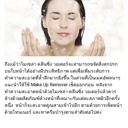
ถึงแม้ว่าไมเซล่า คลีนซิ่ง วอเตอร์จะสามารถขจัดสิ่งสกปรก
บนใบหน้าได้อย่างมีประสิทธิภาพ แต่เพื่อเพิ่มระดับการ
ทำความสะอาดที่ล้ำลึกมากยิ่งขึ้น ในส่วนที่เป็นเมคอัพหนาๆ
แนะนำให้ใช้ Make Up Remover เช็ดออกก่อน หลังจาก
ทำความสะอาดหน้าด้วยไมเซล่า คลีนซิ่ง วอเตอร์แล้วควร
ล้างด้วยผลิตภัณฑ์ล้างหน้าที่เหมาะกับแต่ละสภาพผิวอีกครั้ง
หนึ่ง หน้าก็จะสะอาดคูณสามเข้าไปอีก ตามด้วยการเช็ดหน้า
ด้วยโทนเนอร์ และทาครีมบำรุงตามลำดับต่อไปค่ะ