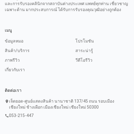
และการรับรองคลินิกจากสถาบันต่างประเทศ แพทย์ทุกท่าน เชี่ยวชาญ
เฉพาะด้าน มากประสบการณ์ ได้รับการรับรองคุณวุฒิอย่างถูกต้อง
เมนู
ข้อมูลหมอ
โปรโมชัน
สินค้า/บริการ
สาระน่ารู้
ภาพรีวิว
วีดีโอรีวิว
เกี่ยวกับเรา
ติดต่อเรา
เจ็ดยอด-ศูนย์แสดงสินค้า นานาชาติ 137/45 ถนน รอบเมือง
location_on
เชียงใหม่ ช้างเผือก เมืองเชียงใหม่ เชียงใหม่ 50300
053-215-447
call