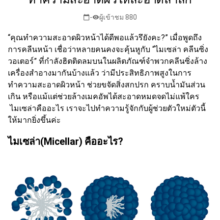
-
ผู้เข้าชม 880
calendar_today
visibility
“คุณทำความสะอาดผิวหน้าได้ดีพอแล้วรึยังคะ?” เมื่อพูดถึง
การคลีนหน้า เชื่อว่าหลายคนคงจะคุ้นหูกับ “ไมเซล่า คลีนซิ่ง
วอเตอร์” ที่กำลังฮิตติดลมบนในผลิตภัณฑ์จำพวกคลีนซิ่งล้าง
เครื่องสำอางมากันบ้างแล้ว ว่ามีประสิทธิภาพสูงในการ
ทำความสะอาดผิวหน้า ช่วยขจัดสิ่งสกปรก คราบน้ำมันส่วน
เกิน หรือแม้แต่ช่วยล้างเมคอัพได้สะอาดหมดจดไม่แพ้ใคร
ไมเซล่าคืออะไร เราจะไปทำความรู้จักกับผู้ช่วยตัวใหม่ตัวนี้
ให้มากยิ่งขึ้นค่ะ
ไมเซล่า(
Micellar) คืออะไร?