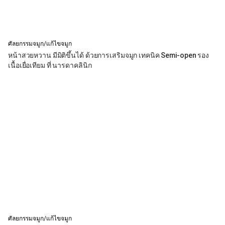
ศัลยกรรมจมูก/แก้ไขจมูก
หน้าสวยหวาน มีมิติขึ้นได้ ด้วยการเสริมจมูก เทคนิค Semi-open รอง
เนื้อเยื่อเทียม ที่ นารดาคลินิก
ศัลยกรรมจมูก/แก้ไขจมูก