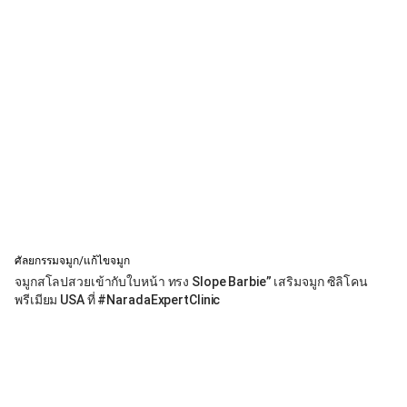
ศัลยกรรมจมูก/แก้ไขจมูก
จมูกสโลปสวยเข้ากับใบหน้า ทรง Slope Barbie” เสริมจมูก ซิลิโคน
พรีเมียม USA ที่ #NaradaExpertClinic