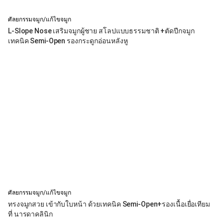
ศัลยกรรมจมูก/แก้ไขจมูก
L-Slope Nose เสริมจมูกผู้ชาย สโลปแบบธรรมชาติ +ตัดปีกจมูก
เทคนิค Semi-Open รองกระดูกอ่อนหลังหู
ศัลยกรรมจมูก/แก้ไขจมูก
ทรงจมูกสวย เข้ากับใบหน้า ด้วยเทคนิค Semi-Open+รองเนื้อเยื่อเทียม
ที่ นารดาคลินิก