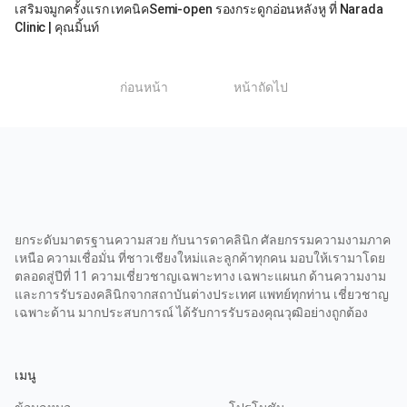
เสริมจมูกครั้งแรก เทคนิคSemi-open รองกระดูกอ่อนหลังหู ที่ Narada
Clinic | คุณมิ้นท์
1
ก่อนหน้า
หน้าถัดไป
ยกระดับมาตรฐานความสวย กับนารดาคลินิก ศัลยกรรมความงามภาค
เหนือ ความเชื่อมั่น ที่ชาวเชียงใหม่และลูกค้าทุกคน มอบให้เรามาโดย
ตลอดสู่ปีที่ 11 ความเชี่ยวชาญเฉพาะทาง เฉพาะแผนก ด้านความงาม
และการรับรองคลินิกจากสถาบันต่างประเทศ แพทย์ทุกท่าน เชี่ยวชาญ
เฉพาะด้าน มากประสบการณ์ ได้รับการรับรองคุณวุฒิอย่างถูกต้อง
เมนู